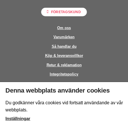
FÖRETAGSKUND
Om oss
Varumärken
Så handlar du
Köp & leveransvillkor
Retur & reklamation
Integritetspolicy
Kontakt
Denna webbplats använder cookies
This site is protected by reCAPTCHA and the Google
Privacy Policy
and
Du godkänner våra cookies vid fortsatt användande av vår
Terms of Service
apply.
webbplats.
Inställningar