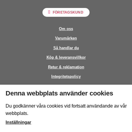
FÖRETAGSKUND
Om oss
Varumärken
Så handlar du
Köp & leveransvillkor
Retur & reklamation
Integritetspolicy
Kontakt
Denna webbplats använder cookies
This site is protected by reCAPTCHA and the Google
Privacy Policy
and
Du godkänner våra cookies vid fortsatt användande av vår
Terms of Service
apply.
webbplats.
Inställningar