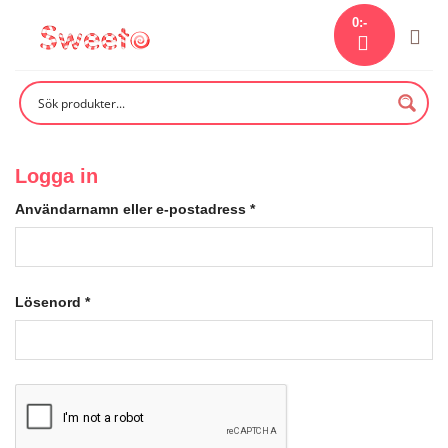
Skip
0
:-
to
content
Logga in
Användarnamn eller e-postadress
*
Lösenord
*