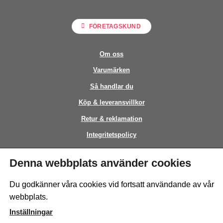
FÖRETAGSKUND
Om oss
Varumärken
Så handlar du
Köp & leveransvillkor
Retur & reklamation
Integritetspolicy
Kontakt
Denna webbplats använder cookies
This site is protected by reCAPTCHA and the Google
Privacy Policy
and
Du godkänner våra cookies vid fortsatt användande av vår
Terms of Service
apply.
webbplats.
Inställningar