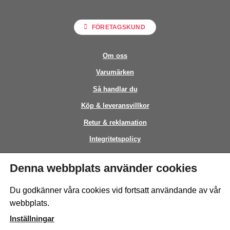
FÖRETAGSKUND
Om oss
Varumärken
Så handlar du
Köp & leveransvillkor
Retur & reklamation
Integritetspolicy
Kontakt
Denna webbplats använder cookies
This site is protected by reCAPTCHA and the Google
Privacy Policy
and
Du godkänner våra cookies vid fortsatt användande av vår
Terms of Service
apply.
webbplats.
Inställningar