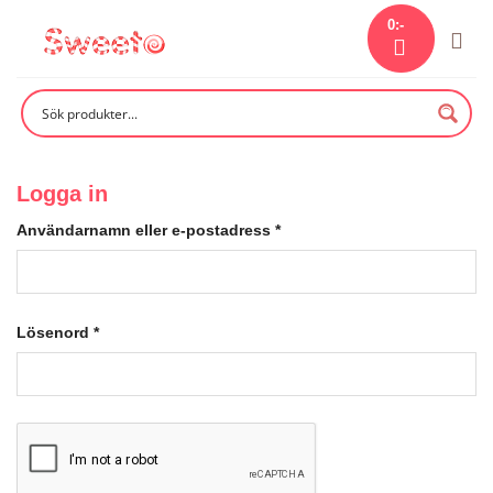
Skip
0
:-
to
content
Logga in
Användarnamn eller e-postadress
*
Lösenord
*