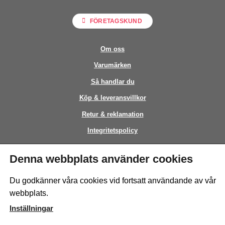
FÖRETAGSKUND
Om oss
Varumärken
Så handlar du
Köp & leveransvillkor
Retur & reklamation
Integritetspolicy
Kontakt
Denna webbplats använder cookies
This site is protected by reCAPTCHA and the Google
Privacy Policy
and
Du godkänner våra cookies vid fortsatt användande av vår
Terms of Service
apply.
webbplats.
Inställningar