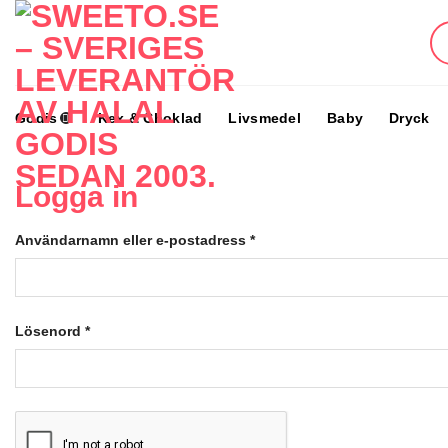
Skip
to
content
Godis
Kex & Choklad
Livsmedel
Baby
Dryck
Logga in
Användarnamn eller e-postadress
*
Lösenord
*