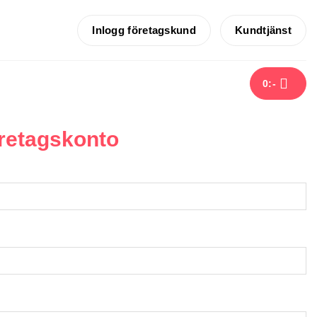
Inlogg företagskund
Kundtjänst
0
:-
retagskonto