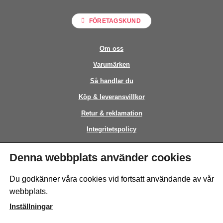
FÖRETAGSKUND
Om oss
Varumärken
Så handlar du
Köp & leveransvillkor
Retur & reklamation
Integritetspolicy
Kontakt
Denna webbplats använder cookies
This site is protected by reCAPTCHA and the Google
Privacy Policy
and
Du godkänner våra cookies vid fortsatt användande av vår
Terms of Service
apply.
webbplats.
Inställningar