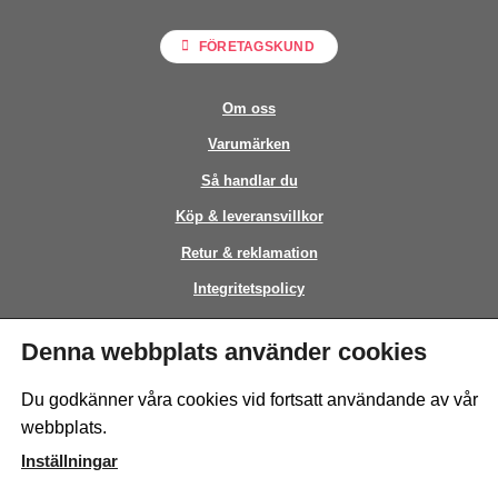
FÖRETAGSKUND
Om oss
Varumärken
Så handlar du
Köp & leveransvillkor
Retur & reklamation
Integritetspolicy
Kontakt
Denna webbplats använder cookies
This site is protected by reCAPTCHA and the Google
Privacy Policy
and
Du godkänner våra cookies vid fortsatt användande av vår
Terms of Service
apply.
webbplats.
Inställningar