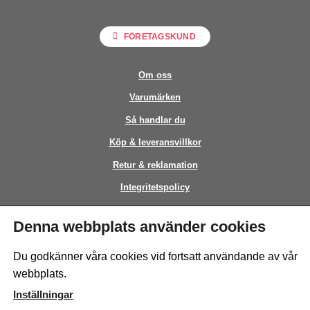
FÖRETAGSKUND
Om oss
Varumärken
Så handlar du
Köp & leveransvillkor
Retur & reklamation
Integritetspolicy
Kontakt
Denna webbplats använder cookies
This site is protected by reCAPTCHA and the Google
Privacy Policy
and
Du godkänner våra cookies vid fortsatt användande av vår
Terms of Service
apply.
webbplats.
Inställningar