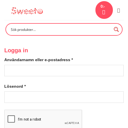
Skip
0
:-
to
content
Logga in
Användarnamn eller e-postadress
*
Lösenord
*