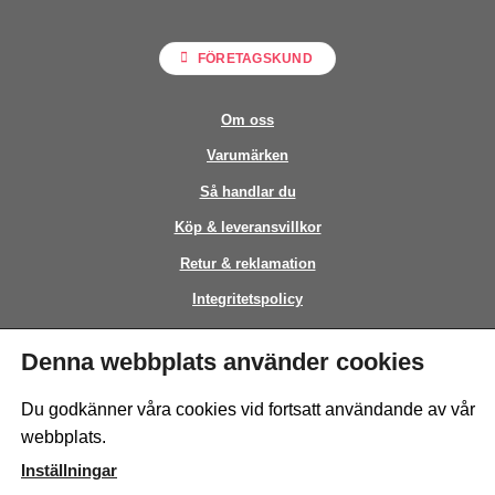
FÖRETAGSKUND
Om oss
Varumärken
Så handlar du
Köp & leveransvillkor
Retur & reklamation
Integritetspolicy
Kontakt
Denna webbplats använder cookies
This site is protected by reCAPTCHA and the Google
Privacy Policy
and
Du godkänner våra cookies vid fortsatt användande av vår
Terms of Service
apply.
webbplats.
Inställningar