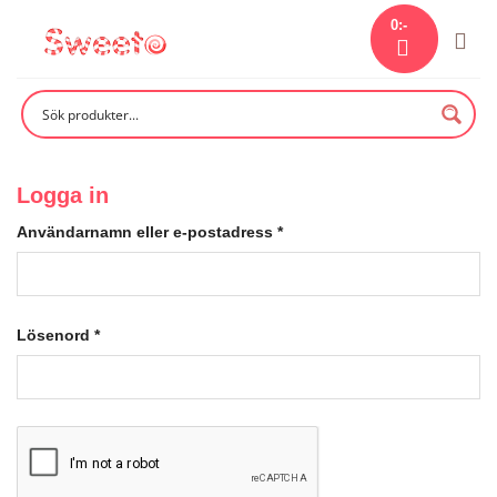
Skip
0
:-
to
content
Logga in
Användarnamn eller e-postadress
*
Lösenord
*