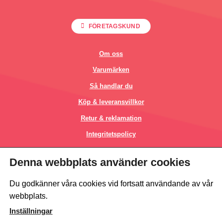
FÖRETAGSKUND
Om oss
Varumärken
Så handlar du
Köp & leveransvillkor
Retur & reklamation
Integritetspolicy
Kontakt
Denna webbplats använder cookies
This site is protected by reCAPTCHA and the Google
Privacy Policy
and
Du godkänner våra cookies vid fortsatt användande av vår
Terms of Service
apply.
webbplats.
Inställningar