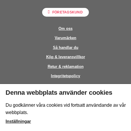
FÖRETAGSKUND
Om oss
Varumärken
Så handlar du
Köp & leveransvillkor
Retur & reklamation
Integritetspolicy
Kontakt
Denna webbplats använder cookies
This site is protected by reCAPTCHA and the Google
Privacy Policy
and
Du godkänner våra cookies vid fortsatt användande av vår
Terms of Service
apply.
webbplats.
Inställningar