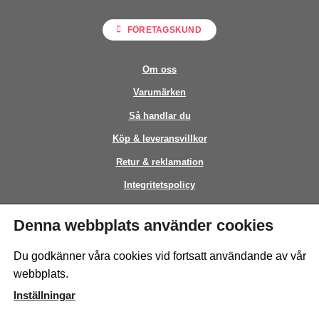
FÖRETAGSKUND
Om oss
Varumärken
Så handlar du
Köp & leveransvillkor
Retur & reklamation
Integritetspolicy
Kontakt
Denna webbplats använder cookies
This site is protected by reCAPTCHA and the Google
Privacy Policy
and
Du godkänner våra cookies vid fortsatt användande av vår
Terms of Service
apply.
webbplats.
Inställningar