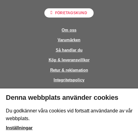
FÖRETAGSKUND
Om oss
Varumärken
Så handlar du
Köp & leveransvillkor
Retur & reklamation
Integritetspolicy
Kontakt
Denna webbplats använder cookies
This site is protected by reCAPTCHA and the Google
Privacy Policy
and
Du godkänner våra cookies vid fortsatt användande av vår
Terms of Service
apply.
webbplats.
Inställningar