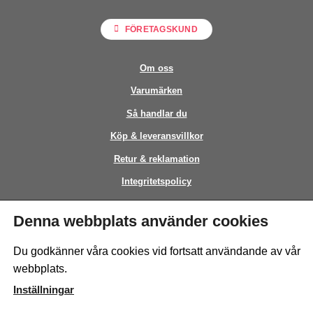
FÖRETAGSKUND
Om oss
Varumärken
Så handlar du
Köp & leveransvillkor
Retur & reklamation
Integritetspolicy
Kontakt
Denna webbplats använder cookies
This site is protected by reCAPTCHA and the Google
Privacy Policy
and
Du godkänner våra cookies vid fortsatt användande av vår
Terms of Service
apply.
webbplats.
Inställningar