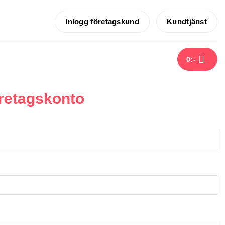
Inlogg företagskund
Kundtjänst
0
:-
retagskonto