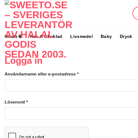
Skip
to
content
Godis
Kex & Choklad
Livsmedel
Baby
Dryck
Logga in
Användarnamn eller e-postadress
*
Lösenord
*