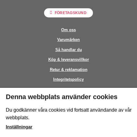
FÖRETAGSKUND
Om oss
Varumärken
Så handlar du
Köp & leveransvillkor
Retur & reklamation
Integritetspolicy
Kontakt
Denna webbplats använder cookies
This site is protected by reCAPTCHA and the Google
Privacy Policy
and
Du godkänner våra cookies vid fortsatt användande av vår
Terms of Service
apply.
webbplats.
Inställningar