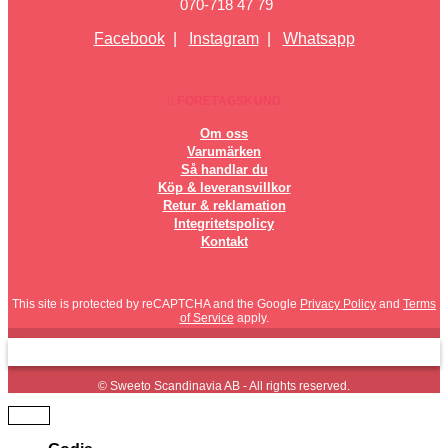
070-718 47 79
Facebook
|
Instagram
|
Whatsapp
FÖRETAGSKUND
Om oss
Varumärken
Så handlar du
Köp & leveransvillkor
Retur & reklamation
Integritetspolicy
Kontakt
This site is protected by reCAPTCHA and the Google
Privacy Policy
and
Terms
of Service
apply.
© Sweeto Scandinavia AB - All rights reserved.