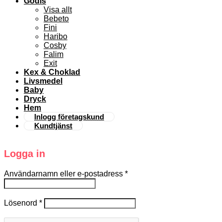
Godis
Visa allt
Bebeto
Fini
Haribo
Cosby
Falim
Exit
Kex & Choklad
Livsmedel
Baby
Dryck
Hem
Inlogg företagskund
Kundtjänst
Logga in
Användarnamn eller e-postadress
*
Lösenord
*