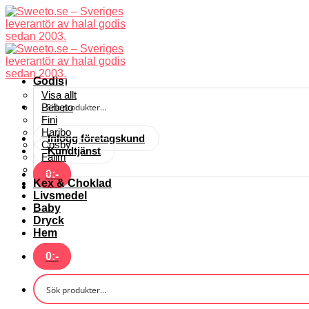
Skip
to
content
Godis
Visa allt
Bebeto
Fini
Haribo
Inlogg företagskund
Cosby
Kundtjänst
Falim
Exit
0
:-
Kex & Choklad
Livsmedel
Baby
Dryck
Hem
0
:-