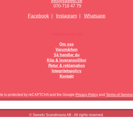
info@sweeto.se
070-718 47 79
Facebook
|
Instagram
|
Whatsapp
FÖRETAGSKUND
Om oss
Varumärken
Så handlar du
Köp & leveransvillkor
Retur & reklamation
Integritetspolicy
Kontakt
site is protected by reCAPTCHA and the Google
Privacy Policy
and
Terms of Service
© Sweeto Scandinavia AB - All rights reserved.