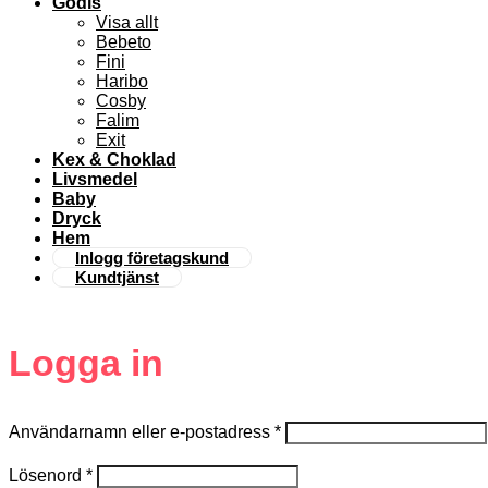
Godis
Visa allt
Bebeto
Fini
Haribo
Cosby
Falim
Exit
Kex & Choklad
Livsmedel
Baby
Dryck
Hem
Inlogg företagskund
Kundtjänst
Logga in
Användarnamn eller e-postadress
*
Lösenord
*