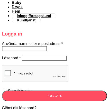
Baby
Dryck
Hem
Inlogg företagskund
Kundtjänst
Logga in
Användarnamn eller e-postadress
*
Lösenord
*
Kom ihåg mig
LOGGA IN
Glömt ditt lösenord?