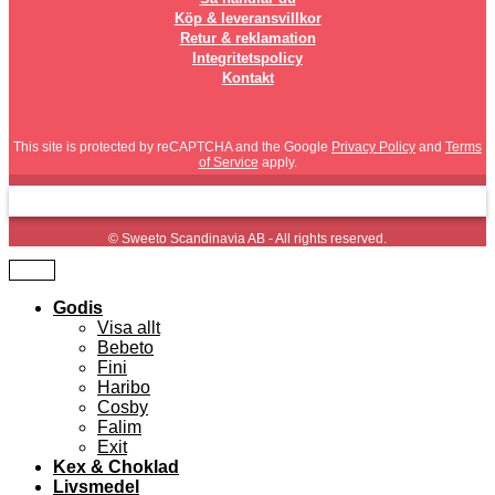
Köp & leveransvillkor
Retur & reklamation
Integritetspolicy
Kontakt
This site is protected by reCAPTCHA and the Google
Privacy Policy
and
Terms
of Service
apply.
© Sweeto Scandinavia AB - All rights reserved.
Godis
Visa allt
Bebeto
Fini
Haribo
Cosby
Falim
Exit
Kex & Choklad
Livsmedel