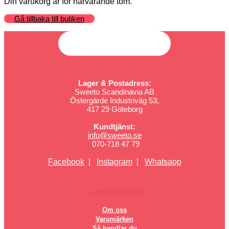
Din varukorg är för närvarande tom.
Gå tillbaka till butiken
Lager & Postadress:
Sweeto Scandinavia AB
Östergärde Industriväg 53,
417 29 Göteborg
Kundtjänst:
info@sweeto.se
070-718 47 79
Facebook
|
Instagram
|
Whatsapp
FÖRETAGSKUND
Om oss
Varumärken
Så handlar du