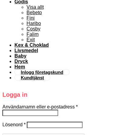
Godis
Visa allt
Bebeto
Fini
Haribo
Cosby
Falim
Exit
Kex & Choklad
Livsmedel
Baby
Dryck
Hem
Inlogg företagskund
Kundtjänst
Logga in
Användarnamn eller e-postadress
*
Lösenord
*