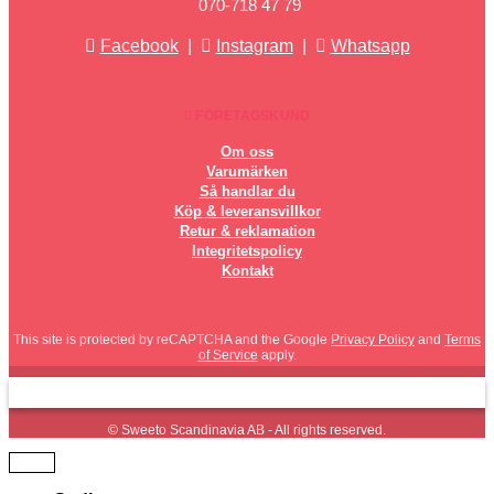
070-718 47 79
Facebook
|
Instagram
|
Whatsapp
FÖRETAGSKUND
Om oss
Varumärken
Så handlar du
Köp & leveransvillkor
Retur & reklamation
Integritetspolicy
Kontakt
This site is protected by reCAPTCHA and the Google
Privacy Policy
and
Terms
of Service
apply.
© Sweeto Scandinavia AB - All rights reserved.