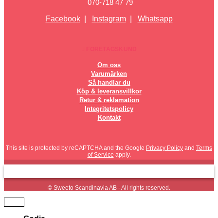
070-718 47 79
Facebook
|
Instagram
|
Whatsapp
FÖRETAGSKUND
Om oss
Varumärken
Så handlar du
Köp & leveransvillkor
Retur & reklamation
Integritetspolicy
Kontakt
This site is protected by reCAPTCHA and the Google
Privacy Policy
and
Terms
of Service
apply.
© Sweeto Scandinavia AB - All rights reserved.