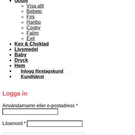
Godis
Visa allt
Bebeto
Fini
Haribo
Cosby
Falim
Exit
Kex & Choklad
Livsmedel
Baby
Dryck
Hem
Inlogg företagskund
Kundtjänst
Logga in
Användarnamn eller e-postadress
*
Lösenord
*