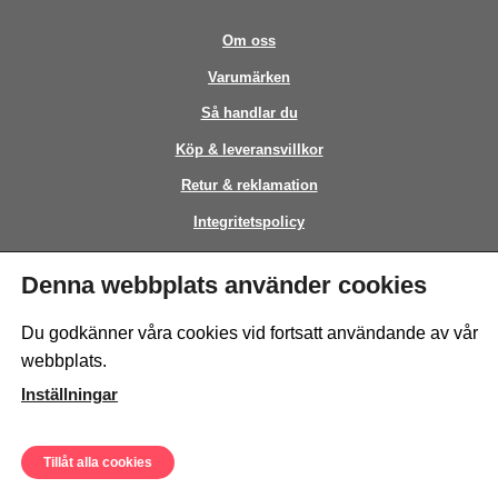
Om oss
Varumärken
Så handlar du
Köp & leveransvillkor
Retur & reklamation
Integritetspolicy
Kontakt
Denna webbplats använder cookies
This site is protected by reCAPTCHA and the Google
Privacy Policy
and
Du godkänner våra cookies vid fortsatt användande av vår
Terms of Service
apply.
webbplats.
Inställningar
Tillåt alla cookies
© Sweeto Scandinavia AB - All rights reserved.