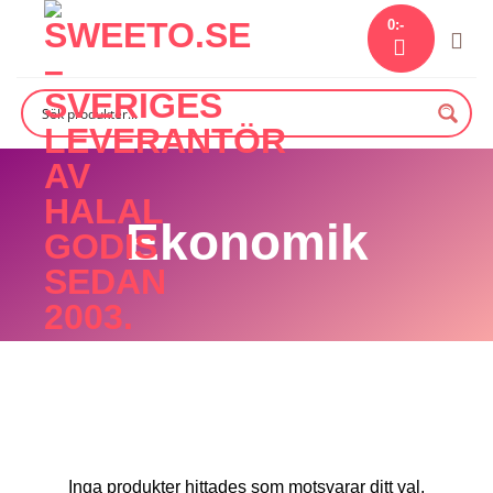
Skip
0
:-
to
content
Ekonomik
Inga produkter hittades som motsvarar ditt val.