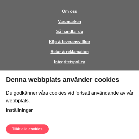
Om oss
Varumärken
Så handlar du
Köp & leveransvillkor
Retur & reklamation
Integritetspolicy
Kontakt
Denna webbplats använder cookies
This site is protected by reCAPTCHA and the Google
Privacy Policy
and
Du godkänner våra cookies vid fortsatt användande av vår
Terms of Service
apply.
webbplats.
Inställningar
Tillåt alla cookies
© Sweeto Scandinavia AB - All rights reserved.