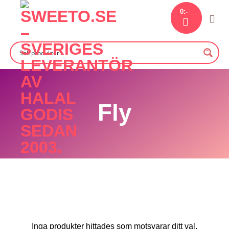
Skip
0
:-
to
content
Fly
Inga produkter hittades som motsvarar ditt val.