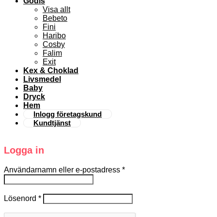
Godis
Visa allt
Bebeto
Fini
Haribo
Cosby
Falim
Exit
Kex & Choklad
Livsmedel
Baby
Dryck
Hem
Inlogg företagskund
Kundtjänst
Logga in
Användarnamn eller e-postadress
*
Lösenord
*