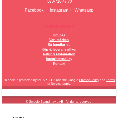
070-718 47 79
Facebook
|
Instagram
|
Whatsapp
FÖRETAGSKUND
Om oss
Varumärken
Så handlar du
Köp & leveransvillkor
Retur & reklamation
Integritetspolicy
Kontakt
This site is protected by reCAPTCHA and the Google
Privacy Policy
and
Terms
of Service
apply.
© Sweeto Scandinavia AB - All rights reserved.