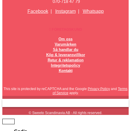
070-718 47 79
Facebook
|
Instagram
|
Whatsapp
FÖRETAGSKUND
Om oss
Varumärken
Så handlar du
Köp & leveransvillkor
Retur & reklamation
Integritetspolicy
Kontakt
This site is protected by reCAPTCHA and the Google
Privacy Policy
and
Terms
of Service
apply.
© Sweeto Scandinavia AB - All rights reserved.