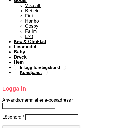
Godis
Visa allt
Bebeto
Fini
Haribo
Cosby
Falim
Exit
Kex & Choklad
Livsmedel
Baby
Dryck
Hem
Inlogg företagskund
Kundtjänst
Logga in
Användarnamn eller e-postadress
*
Lösenord
*