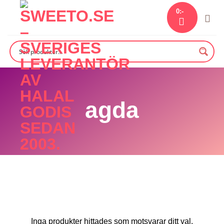
Skip
0
:-
to
content
agda
Inga produkter hittades som motsvarar ditt val.