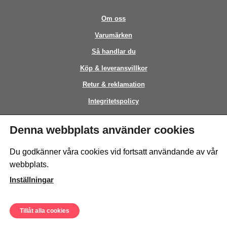
Om oss
Varumärken
Så handlar du
Köp & leveransvillkor
Retur & reklamation
Integritetspolicy
Kontakt
Denna webbplats använder cookies
This site is protected by reCAPTCHA and the Google
Privacy Policy
and
Du godkänner våra cookies vid fortsatt användande av vår
Terms of Service
apply.
webbplats.
Inställningar
Tillåt alla cookies
© Sweeto Scandinavia AB - All rights reserved.