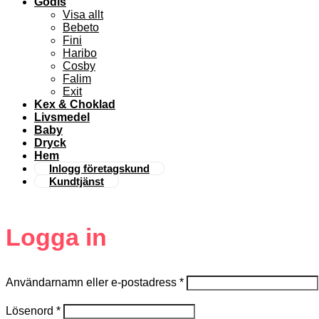
Godis
Visa allt
Bebeto
Fini
Haribo
Cosby
Falim
Exit
Kex & Choklad
Livsmedel
Baby
Dryck
Hem
Inlogg företagskund
Kundtjänst
Logga in
Användarnamn eller e-postadress
*
Lösenord
*