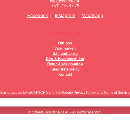
info@sweeto.se
070-718 47 79
Facebook
|
Instagram
|
Whatsapp
FÖRETAGSKUND
Om oss
Varumärken
Så handlar du
Köp & leveransvillkor
Retur & reklamation
Integritetspolicy
Kontakt
site is protected by reCAPTCHA and the Google
Privacy Policy
and
Terms of Service
© Sweeto Scandinavia AB - All rights reserved.