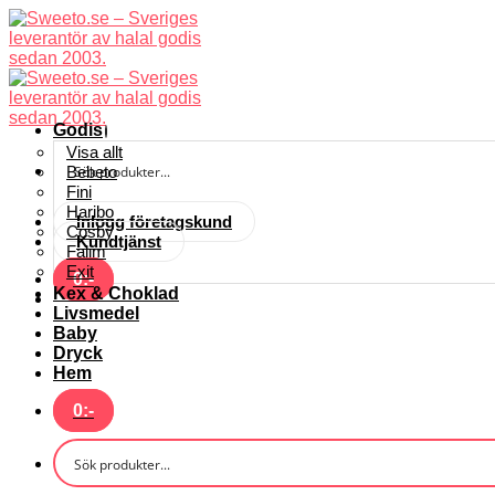
Skip
to
content
Godis
Visa allt
Bebeto
Fini
Haribo
Inlogg företagskund
Cosby
Kundtjänst
Falim
Exit
0
:-
Kex & Choklad
Livsmedel
Baby
Dryck
Hem
0
:-