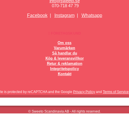
info@sweeto.se
070-718 47 79
Facebook
|
Instagram
|
Whatsapp
FÖRETAGSKUND
Om oss
Varumärken
Så handlar du
Köp & leveransvillkor
Retur & reklamation
Integritetspolicy
Kontakt
site is protected by reCAPTCHA and the Google
Privacy Policy
and
Terms of Service
© Sweeto Scandinavia AB - All rights reserved.