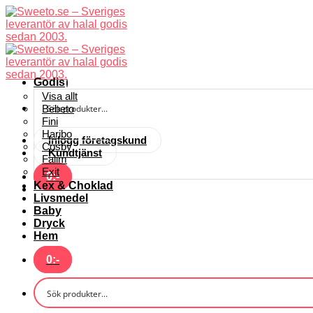
Skip
to
content
Godis
Visa allt
Bebeto
Fini
Haribo
Inlogg företagskund
Cosby
Kundtjänst
Falim
Exit
0
:-
Kex & Choklad
Livsmedel
Baby
Dryck
Hem
0
:-