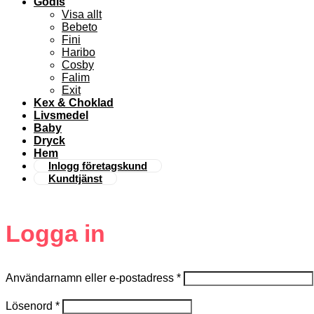
Godis
Visa allt
Bebeto
Fini
Haribo
Cosby
Falim
Exit
Kex & Choklad
Livsmedel
Baby
Dryck
Hem
Inlogg företagskund
Kundtjänst
Logga in
Användarnamn eller e-postadress
*
Lösenord
*