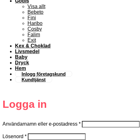
Godis
Visa allt
Bebeto
Fini
Haribo
Cosby
Falim
Exit
Kex & Choklad
Livsmedel
Baby
Dryck
Hem
Inlogg företagskund
Kundtjänst
Logga in
Användarnamn eller e-postadress
*
Lösenord
*