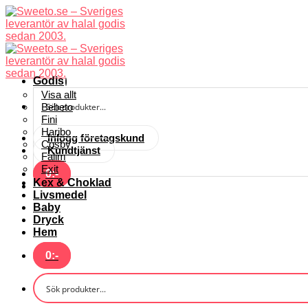
Skip
to
content
Godis
Visa allt
Bebeto
Fini
Haribo
Inlogg företagskund
Cosby
Kundtjänst
Falim
Exit
0
:-
Kex & Choklad
Livsmedel
Baby
Dryck
Hem
0
:-