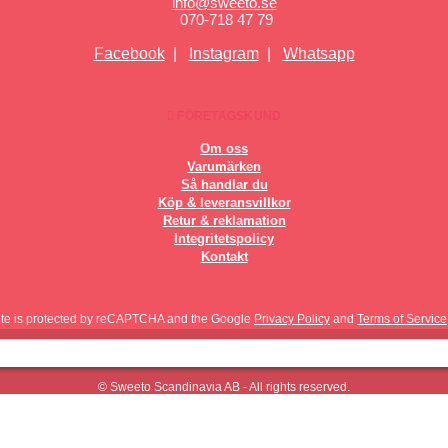
info@sweeto.se
070-718 47 79
Facebook
|
Instagram
|
Whatsapp
FÖRETAGSKUND
Om oss
Varumärken
Så handlar du
Köp & leveransvillkor
Retur & reklamation
Integritetspolicy
Kontakt
site is protected by reCAPTCHA and the Google
Privacy Policy
and
Terms of Service
© Sweeto Scandinavia AB - All rights reserved.