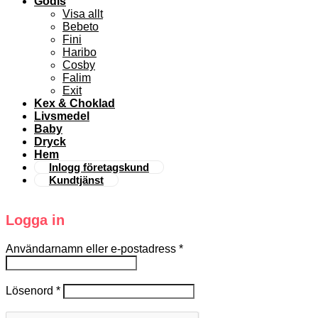
Godis
Visa allt
Bebeto
Fini
Haribo
Cosby
Falim
Exit
Kex & Choklad
Livsmedel
Baby
Dryck
Hem
Inlogg företagskund
Kundtjänst
Logga in
Användarnamn eller e-postadress
*
Lösenord
*