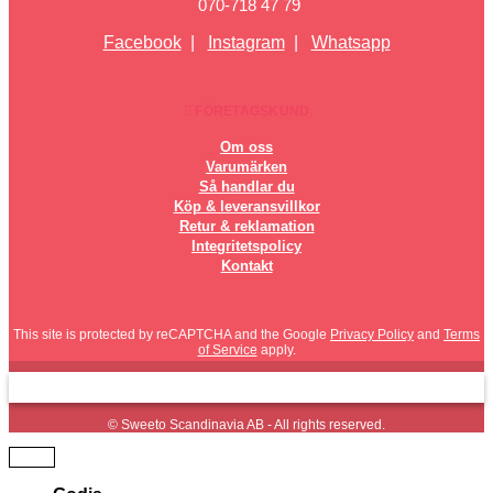
070-718 47 79
Facebook
|
Instagram
|
Whatsapp
FÖRETAGSKUND
Om oss
Varumärken
Så handlar du
Köp & leveransvillkor
Retur & reklamation
Integritetspolicy
Kontakt
This site is protected by reCAPTCHA and the Google
Privacy Policy
and
Terms
of Service
apply.
© Sweeto Scandinavia AB - All rights reserved.