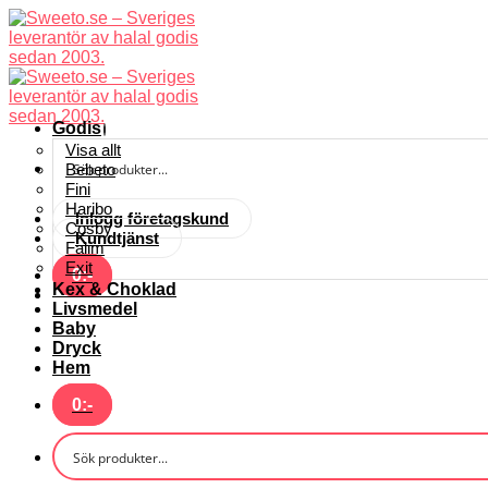
Skip
to
content
Godis
Visa allt
Bebeto
Fini
Haribo
Inlogg företagskund
Cosby
Kundtjänst
Falim
Exit
0
:-
Kex & Choklad
Livsmedel
Baby
Dryck
Hem
0
:-