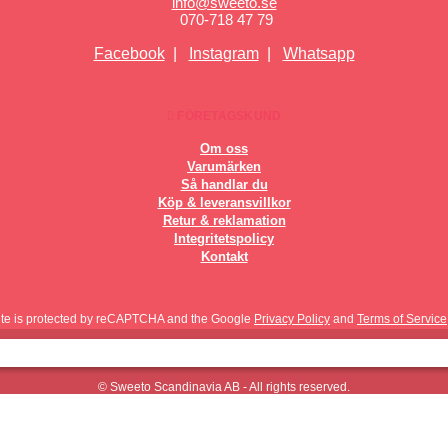
info@sweeto.se
070-718 47 79
Facebook
|
Instagram
|
Whatsapp
FÖRETAGSKUND
Om oss
Varumärken
Så handlar du
Köp & leveransvillkor
Retur & reklamation
Integritetspolicy
Kontakt
site is protected by reCAPTCHA and the Google
Privacy Policy
and
Terms of Service
© Sweeto Scandinavia AB - All rights reserved.