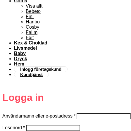
Godis
Visa allt
Bebeto
Fini
Haribo
Cosby
Falim
Exit
Kex & Choklad
Livsmedel
Baby
Dryck
Hem
Inlogg företagskund
Kundtjänst
Logga in
Användarnamn eller e-postadress
*
Lösenord
*