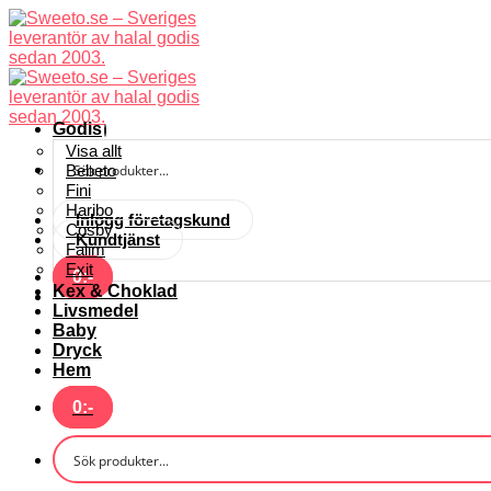
Skip
to
content
Godis
Visa allt
Bebeto
Fini
Haribo
Inlogg företagskund
Cosby
Kundtjänst
Falim
Exit
0
:-
Kex & Choklad
Livsmedel
Baby
Dryck
Hem
0
:-