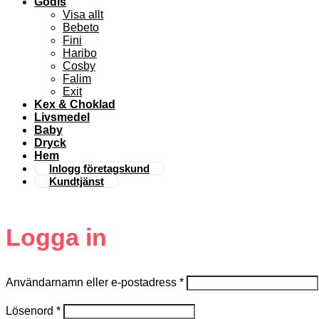
Godis
Visa allt
Bebeto
Fini
Haribo
Cosby
Falim
Exit
Kex & Choklad
Livsmedel
Baby
Dryck
Hem
Inlogg företagskund
Kundtjänst
Logga in
Användarnamn eller e-postadress
*
Lösenord
*