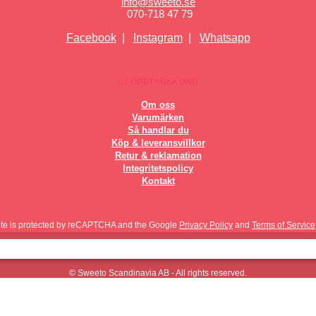
info@sweeto.se
070-718 47 79
Facebook
|
Instagram
|
Whatsapp
FÖRETAGSKUND
Om oss
Varumärken
Så handlar du
Köp & leveransvillkor
Retur & reklamation
Integritetspolicy
Kontakt
site is protected by reCAPTCHA and the Google
Privacy Policy
and
Terms of Service
© Sweeto Scandinavia AB - All rights reserved.