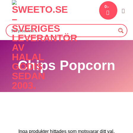
Skip
0
:-
to
content
Chips Popcorn
Inga produkter hittades som motsvarar ditt val.