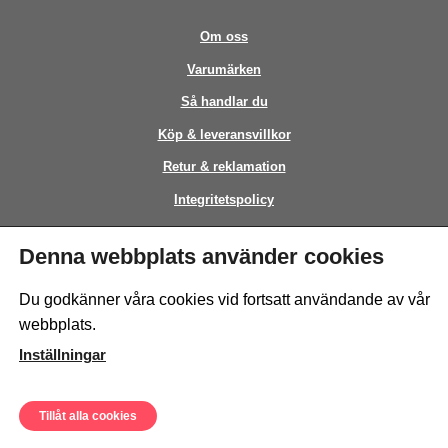
Om oss
Varumärken
Så handlar du
Köp & leveransvillkor
Retur & reklamation
Integritetspolicy
Kontakt
Denna webbplats använder cookies
This site is protected by reCAPTCHA and the Google
Privacy Policy
and
Du godkänner våra cookies vid fortsatt användande av vår
Terms of Service
apply.
webbplats.
Inställningar
Tillåt alla cookies
© Sweeto Scandinavia AB - All rights reserved.