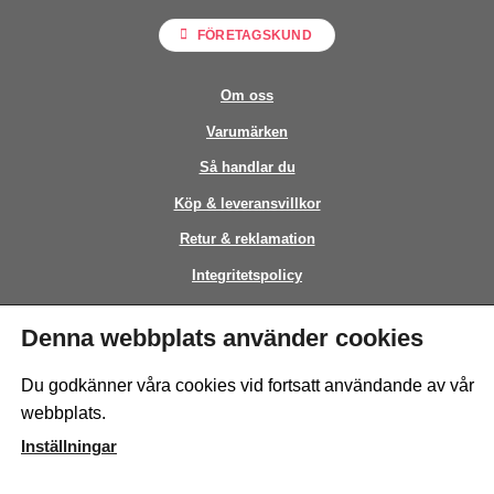
FÖRETAGSKUND
Om oss
Varumärken
Så handlar du
Köp & leveransvillkor
Retur & reklamation
Integritetspolicy
Kontakt
Denna webbplats använder cookies
This site is protected by reCAPTCHA and the Google
Privacy Policy
and
Du godkänner våra cookies vid fortsatt användande av vår
Terms of Service
apply.
webbplats.
Inställningar