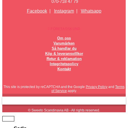
070-718 47 79
Facebook
|
Instagram
|
Whatsapp
FÖRETAGSKUND
Om oss
Varumärken
Så handlar du
Köp & leveransvillkor
Retur & reklamation
Integritetspolicy
Kontakt
This site is protected by reCAPTCHA and the Google
Privacy Policy
and
Terms
of Service
apply.
© Sweeto Scandinavia AB - All rights reserved.