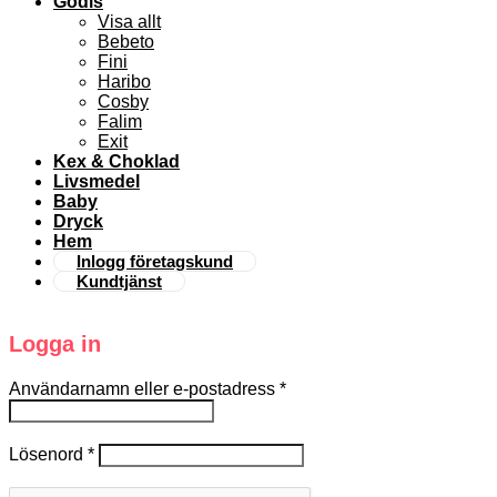
Godis
Visa allt
Bebeto
Fini
Haribo
Cosby
Falim
Exit
Kex & Choklad
Livsmedel
Baby
Dryck
Hem
Inlogg företagskund
Kundtjänst
Logga in
Användarnamn eller e-postadress
*
Lösenord
*