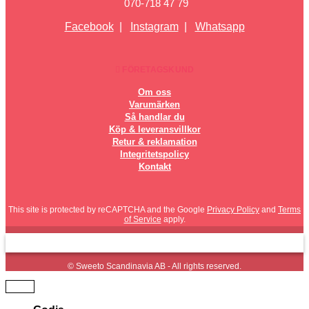
070-718 47 79
Facebook
|
Instagram
|
Whatsapp
FÖRETAGSKUND
Om oss
Varumärken
Så handlar du
Köp & leveransvillkor
Retur & reklamation
Integritetspolicy
Kontakt
This site is protected by reCAPTCHA and the Google
Privacy Policy
and
Terms
of Service
apply.
© Sweeto Scandinavia AB - All rights reserved.