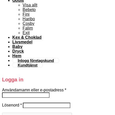
Godis
Visa allt
Bebeto
Fini
Haribo
Cosby
Falim
Exit
Kex & Choklad
Livsmedel
Baby
Dryck
Hem
Inlogg företagskund
Kundtjänst
Logga in
Användarnamn eller e-postadress
*
Lösenord
*