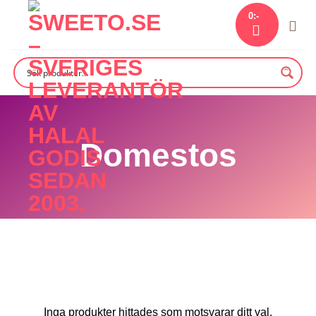
Skip
0
:-
to
content
Domestos
Inga produkter hittades som motsvarar ditt val.