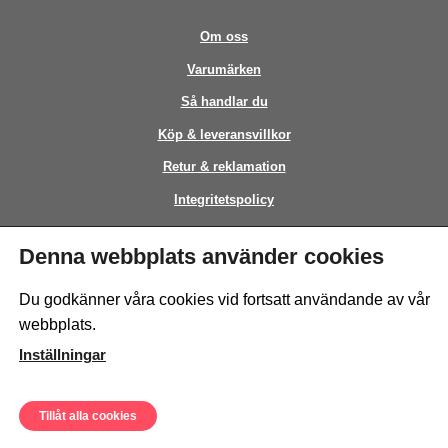
Om oss
Varumärken
Så handlar du
Köp & leveransvillkor
Retur & reklamation
Integritetspolicy
Kontakt
Denna webbplats använder cookies
This site is protected by reCAPTCHA and the Google
Privacy Policy
and
Du godkänner våra cookies vid fortsatt användande av vår
Terms of Service
apply.
webbplats.
Inställningar
Tillåt alla cookies
© Sweeto Scandinavia AB - All rights reserved.