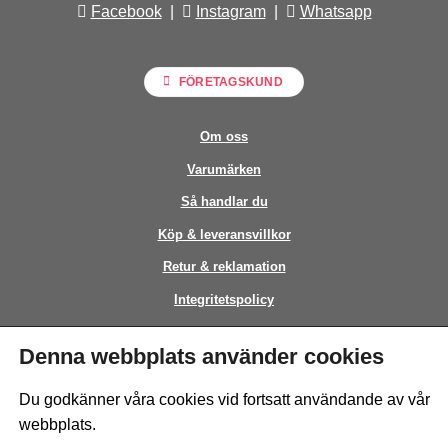
Facebook
|
Instagram
|
Whatsapp
FÖRETAGSKUND
Om oss
Varumärken
Så handlar du
Köp & leveransvillkor
Retur & reklamation
Integritetspolicy
Kontakt
Denna webbplats använder cookies
This site is protected by reCAPTCHA and the Google
Privacy Policy
and
Du godkänner våra cookies vid fortsatt användande av vår
Terms of Service
apply.
webbplats.