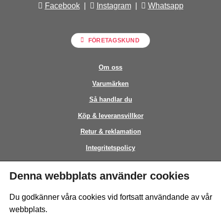
Facebook
|
Instagram
|
Whatsapp
FÖRETAGSKUND
Om oss
Varumärken
Så handlar du
Köp & leveransvillkor
Retur & reklamation
Integritetspolicy
Kontakt
Denna webbplats använder cookies
This site is protected by reCAPTCHA and the Google
Privacy Policy
and
Du godkänner våra cookies vid fortsatt användande av vår
Terms of Service
apply.
webbplats.