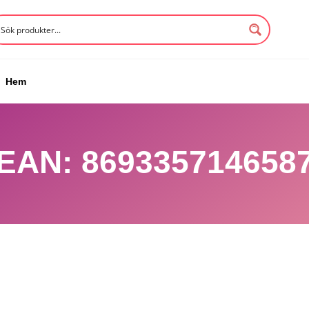
Hem
 EAN: 8693357146587