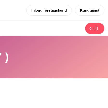
Inlogg företagskund
Kundtjänst
0
:-
 )