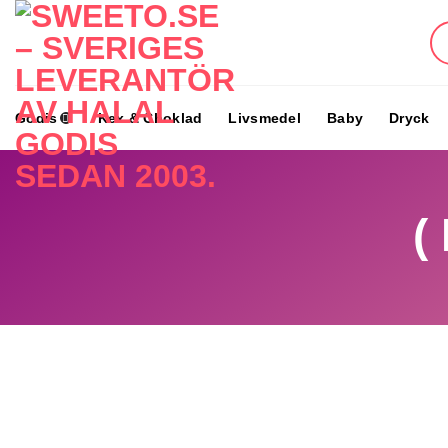
Skip
to
content
Godis
Kex & Choklad
Livsmedel
Baby
Dryck
(