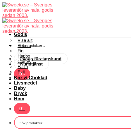
Skip
to
content
Godis
Visa allt
Bebeto
Fini
Haribo
Inlogg företagskund
Cosby
Kundtjänst
Falim
Exit
0
:-
Kex & Choklad
Livsmedel
Baby
Dryck
Hem
0
:-