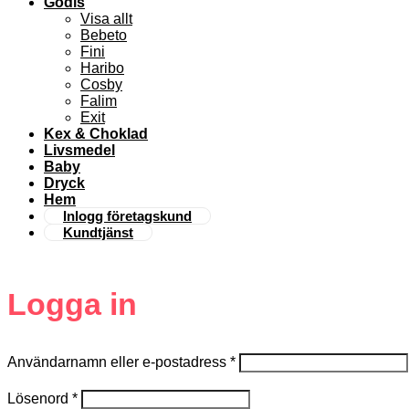
Godis
Visa allt
Bebeto
Fini
Haribo
Cosby
Falim
Exit
Kex & Choklad
Livsmedel
Baby
Dryck
Hem
Inlogg företagskund
Kundtjänst
Logga in
Användarnamn eller e-postadress
*
Lösenord
*