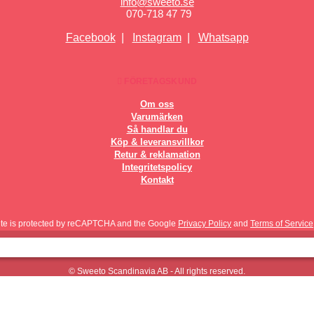
info@sweeto.se
070-718 47 79
Facebook
|
Instagram
|
Whatsapp
FÖRETAGSKUND
Om oss
Varumärken
Så handlar du
Köp & leveransvillkor
Retur & reklamation
Integritetspolicy
Kontakt
site is protected by reCAPTCHA and the Google
Privacy Policy
and
Terms of Service
© Sweeto Scandinavia AB - All rights reserved.