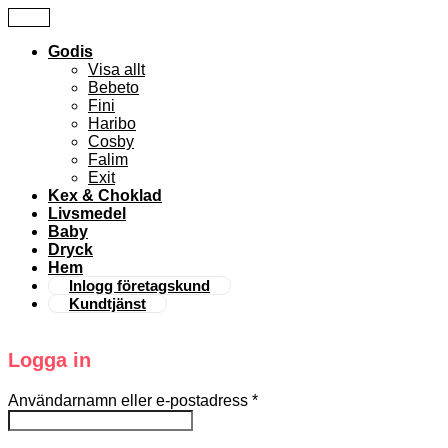
Godis
Visa allt
Bebeto
Fini
Haribo
Cosby
Falim
Exit
Kex & Choklad
Livsmedel
Baby
Dryck
Hem
Inlogg företagskund
Kundtjänst
Logga in
Användarnamn eller e-postadress
*