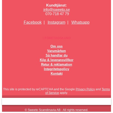
Kundtjänst:
info@sweeto.se
070-718 47 79
Facebook
|
Instagram
|
Whatsapp
FÖRETAGSKUND
Om oss
Varumärken
Så handlar du
Köp & leveransvillkor
Retur & reklamation
Integritetspolicy
Kontakt
This site is protected by reCAPTCHA and the Google
Privacy Policy
and
Terms
of Service
apply.
© Sweeto Scandinavia AB - All rights reserved.