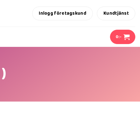
Inlogg företagskund
Kundtjänst
0
:-
)