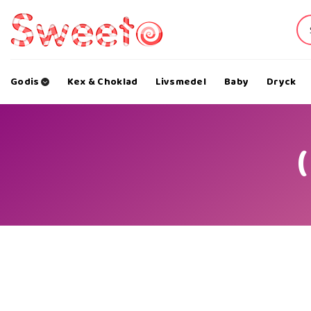
Skip
to
content
Godis
Kex & Choklad
Livsmedel
Baby
Dryck