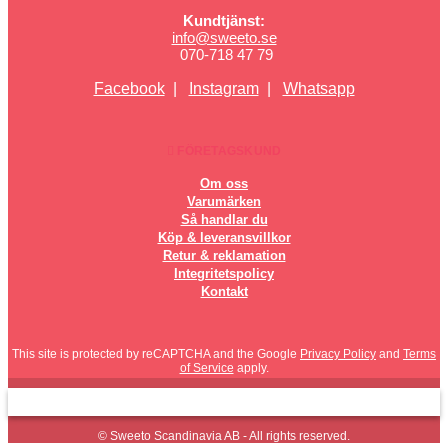
Kundtjänst:
info@sweeto.se
070-718 47 79
Facebook
|
Instagram
|
Whatsapp
FÖRETAGSKUND
Om oss
Varumärken
Så handlar du
Köp & leveransvillkor
Retur & reklamation
Integritetspolicy
Kontakt
This site is protected by reCAPTCHA and the Google
Privacy Policy
and
Terms
of Service
apply.
© Sweeto Scandinavia AB - All rights reserved.