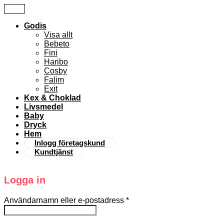
Godis
Visa allt
Bebeto
Fini
Haribo
Cosby
Falim
Exit
Kex & Choklad
Livsmedel
Baby
Dryck
Hem
Inlogg företagskund
Kundtjänst
Logga in
Användarnamn eller e-postadress
*