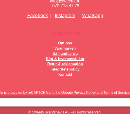
info@sweeto.se
070-718 47 79
Facebook
|
Instagram
|
Whatsapp
FÖRETAGSKUND
Om oss
Varumärken
Så handlar du
Köp & leveransvillkor
Retur & reklamation
Integritetspolicy
Kontakt
site is protected by reCAPTCHA and the Google
Privacy Policy
and
Terms of Service
© Sweeto Scandinavia AB - All rights reserved.