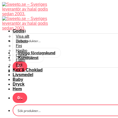
Skip
to
content
Godis
Visa allt
Bebeto
Fini
Haribo
Inlogg företagskund
Cosby
Kundtjänst
Falim
Exit
0
:-
Kex & Choklad
Livsmedel
Baby
Dryck
Hem
0
:-