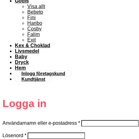
Godis
Visa allt
Bebeto
Fini
Haribo
Cosby
Falim
Exit
Kex & Choklad
Livsmedel
Baby
Dryck
Hem
Inlogg företagskund
Kundtjänst
Logga in
Användarnamn eller e-postadress
*
Lösenord
*