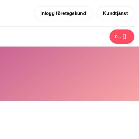
Inlogg företagskund
Kundtjänst
0
:-