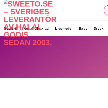
Skip
to
content
Godis
Kex & Choklad
Livsmedel
Baby
Dryck