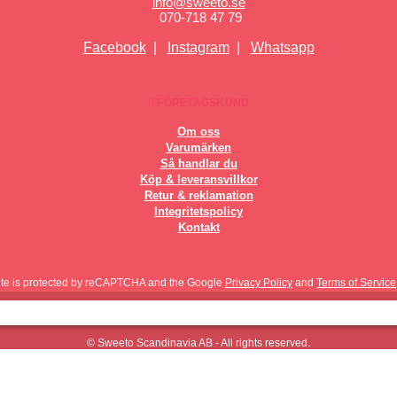
info@sweeto.se
070-718 47 79
Facebook
|
Instagram
|
Whatsapp
FÖRETAGSKUND
Om oss
Varumärken
Så handlar du
Köp & leveransvillkor
Retur & reklamation
Integritetspolicy
Kontakt
site is protected by reCAPTCHA and the Google
Privacy Policy
and
Terms of Service
© Sweeto Scandinavia AB - All rights reserved.