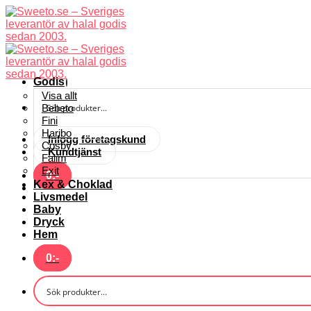
Skip
to
content
Godis
Visa allt
Bebeto
Fini
Haribo
Inlogg företagskund
Cosby
Kundtjänst
Falim
Exit
0
:-
Kex & Choklad
Livsmedel
Baby
Dryck
Hem
0
:-