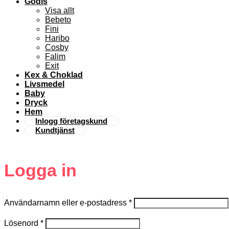
Godis
Visa allt
Bebeto
Fini
Haribo
Cosby
Falim
Exit
Kex & Choklad
Livsmedel
Baby
Dryck
Hem
Inlogg företagskund
Kundtjänst
Logga in
Användarnamn eller e-postadress
*
Lösenord
*