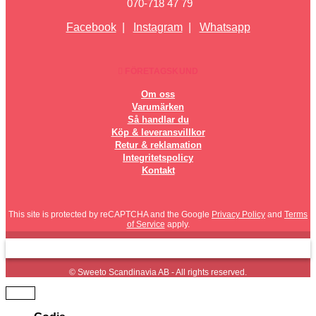
070-718 47 79
Facebook
|
Instagram
|
Whatsapp
FÖRETAGSKUND
Om oss
Varumärken
Så handlar du
Köp & leveransvillkor
Retur & reklamation
Integritetspolicy
Kontakt
This site is protected by reCAPTCHA and the Google
Privacy Policy
and
Terms
of Service
apply.
© Sweeto Scandinavia AB - All rights reserved.