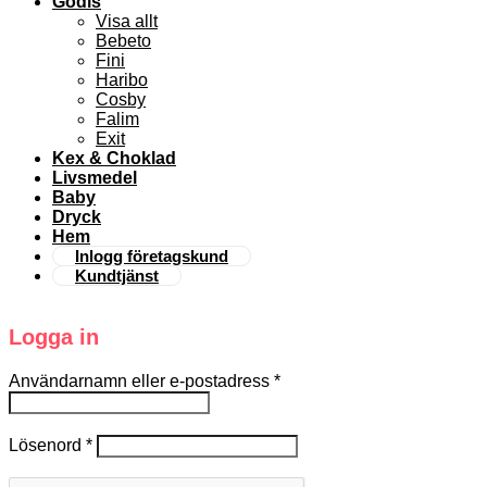
Godis
Visa allt
Bebeto
Fini
Haribo
Cosby
Falim
Exit
Kex & Choklad
Livsmedel
Baby
Dryck
Hem
Inlogg företagskund
Kundtjänst
Logga in
Användarnamn eller e-postadress
*
Lösenord
*