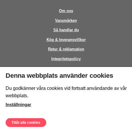
Om oss
Varumärken
Så handlar du
Köp & leveransvillkor
Retur & reklamation
Integritetspolicy
Kontakt
Denna webbplats använder cookies
This site is protected by reCAPTCHA and the Google
Privacy Policy
and
Du godkänner våra cookies vid fortsatt användande av vår
Terms of Service
apply.
webbplats.
Inställningar
Tillåt alla cookies
© Sweeto Scandinavia AB - All rights reserved.