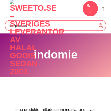
Skip
0
:-
to
content
indomie
Inga produkter hittades som motsvarar ditt val.